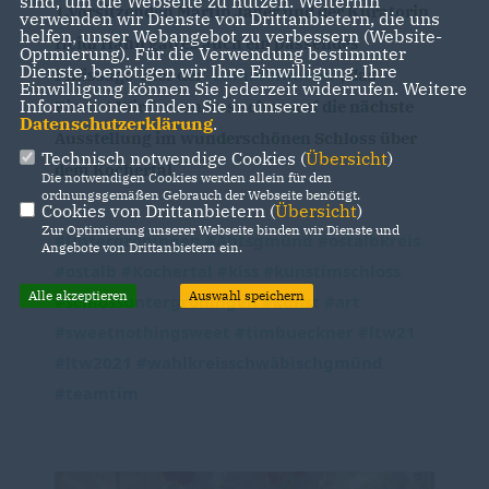
sind, um die Webseite zu nutzen. Weiterhin
1.Vorsitzenden Martin Jäger und der Kuratorin 
verwenden wir Dienste von Drittanbietern, die uns
helfen, unser Webangebot zu verbessern (Website-
Heidi Hahn gab es auch ein passendes 
Optmierung). Für die Verwendung bestimmter
Dienste, benötigen wir Ihre Einwilligung. Ihre
Finissage-Bier der 
Lammbrauerei
, das 
Einwilligung können Sie jederzeit widerrufen. Weitere
Informationen finden Sie in unserer
FinAle! Wir freuen uns schon auf die nächste 
Datenschutzerklärung
.
Ausstellung im wunderschönen Schloss über 
Technisch notwendige Cookies (
Übersicht
)
dem Kochertal.
Die notwendigen Cookies werden allein für den
ordnungsgemäßen Gebrauch der Webseite benötigt.
Cookies von Drittanbietern (
Übersicht
)
Zur Optimierung unserer Webseite binden wir Dienste und
#Untergröningen
#Abtsgmünd
#ostalbkreis
Angebote von Drittanbietern ein.
#ostalb
#Kochertal
#kiss
#kunstimschloss
Alle akzeptieren
Auswahl speichern
#schlossuntergröningen
#kunst
#art
#sweetnothingsweet
#timbueckner
#ltw21
#ltw2021
#wahlkreisschwäbischgmünd
#teamtim