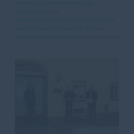
#schechingen
#ostalbkreis
#ostalb
#frickenhoferhöhe
#wahlkreisschwäbischgmünd
#wahlkreis25
#ltw21
#ltw2021
#ltwbw
#cdu
#cdubw
#cduostalb
#timbueckner
#teamtim
#heimat