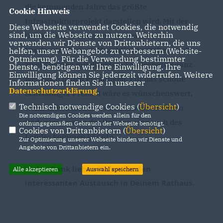
die kommenden Jahre das größte 
Cookie Hinweis
Infrastrukturprojekt darstellen wird. Mit der 
Diese Webseite verwendet Cookies, die notwendig
sind, um die Webseite zu nutzen. Weiterhin
Ortskernsanierung und der ruinösen 
verwenden wir Dienste von Drittanbietern, die uns
Landesstraße nach Heuchlingen stehen auch 
helfen, unser Webangebot zu verbessern (Website-
Optmierung). Für die Verwendung bestimmter
zwei Themen mit direktem Landesbezug ganz 
Dienste, benötigen wir Ihre Einwilligung. Ihre
Einwilligung können Sie jederzeit widerrufen. Weitere
weit oben in den Planungen. Für das schöne 
Informationen finden Sie in unserer
Datenschutzerklärung
.
Schechinger Freibad wäre es wünschenswert, 
Technisch notwendige Cookies (
Übersicht
)
wenn es in absehbarer Zeit erneut zu einem 
Die notwendigen Cookies werden allein für den
Bäderprogramm des Bundes oder auch des 
ordnungsgemäßen Gebrauch der Webseite benötigt.
Cookies von Drittanbietern (
Übersicht
)
Landes kommen könnte.
Zur Optimierung unserer Webseite binden wir Dienste und
Angebote von Drittanbietern ein.
Vielen Dank lieber Stefan für den 
Alle akzeptieren
Auswahl speichern
interessanten Austausch in Deinem Rathaus.